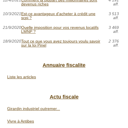
12/4/2021
Comment la plupart des millionnaires sont
4 191
devenus riches
aff.
10/3/2021
Est-ce avantageux d'acheter à crédit une
3 513
scpi ?
aff.
21/9/2020
Quelle imposition pour vos revenus locatifs
3 469
LMNP ?
aff.
18/9/2020
Tout ce que vous avez toujours voulu savoir
2 376
sur la loi Pinel
aff.
Annuaire fiscalite
Liste les articles
Actu fiscale
Girardin industriel outremer...
Vivre à Antibes