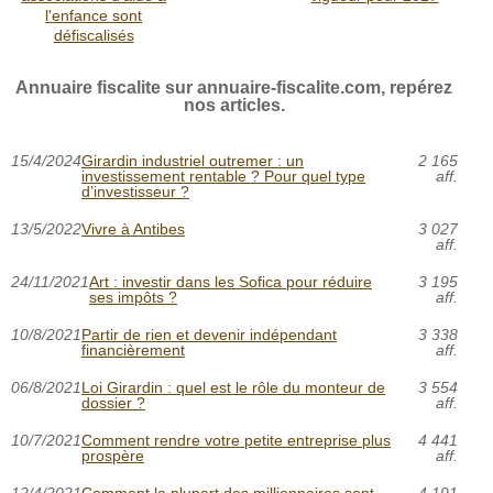
l'enfance sont
défiscalisés
Annuaire fiscalite sur annuaire-fiscalite.com, repérez
nos articles.
15/4/2024
Girardin industriel outremer : un
2 165
investissement rentable ? Pour quel type
aff.
d’investisseur ?
13/5/2022
Vivre à Antibes
3 027
aff.
24/11/2021
Art : investir dans les Sofica pour réduire
3 195
ses impôts ?
aff.
10/8/2021
Partir de rien et devenir indépendant
3 338
financièrement
aff.
06/8/2021
Loi Girardin : quel est le rôle du monteur de
3 554
dossier ?
aff.
10/7/2021
Comment rendre votre petite entreprise plus
4 441
prospère
aff.