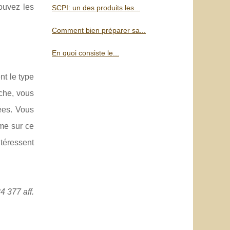
pouvez les
SCPI: un des produits les...
Comment bien préparer sa...
En quoi consiste le...
nt le type
che, vous
tées. Vous
rme sur ce
ntéressent
4 377 aff.