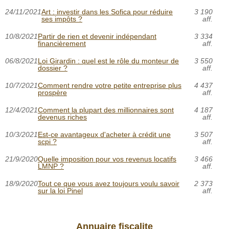
24/11/2021
Art : investir dans les Sofica pour réduire
3 190
ses impôts ?
aff.
10/8/2021
Partir de rien et devenir indépendant
3 334
financièrement
aff.
06/8/2021
Loi Girardin : quel est le rôle du monteur de
3 550
dossier ?
aff.
10/7/2021
Comment rendre votre petite entreprise plus
4 437
prospère
aff.
12/4/2021
Comment la plupart des millionnaires sont
4 187
devenus riches
aff.
10/3/2021
Est-ce avantageux d'acheter à crédit une
3 507
scpi ?
aff.
21/9/2020
Quelle imposition pour vos revenus locatifs
3 466
LMNP ?
aff.
18/9/2020
Tout ce que vous avez toujours voulu savoir
2 373
sur la loi Pinel
aff.
Annuaire fiscalite