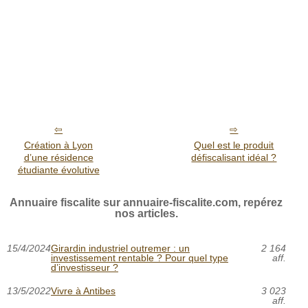
Création à Lyon
Quel est le produit
d’une résidence
défiscalisant idéal ?
étudiante évolutive
Annuaire fiscalite sur annuaire-fiscalite.com, repérez
nos articles.
15/4/2024
Girardin industriel outremer : un
2 164
investissement rentable ? Pour quel type
aff.
d’investisseur ?
13/5/2022
Vivre à Antibes
3 023
aff.