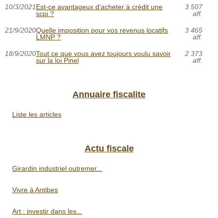
10/3/2021
Est-ce avantageux d'acheter à crédit une
3 507
scpi ?
aff.
21/9/2020
Quelle imposition pour vos revenus locatifs
3 465
LMNP ?
aff.
18/9/2020
Tout ce que vous avez toujours voulu savoir
2 373
sur la loi Pinel
aff.
Annuaire fiscalite
Liste les articles
Actu fiscale
Girardin industriel outremer...
Vivre à Antibes
Art : investir dans les...