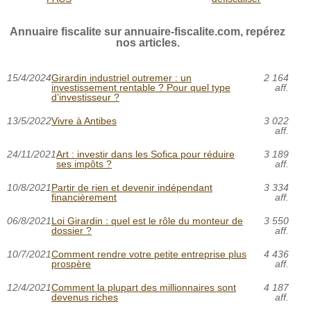
Annuaire fiscalite sur annuaire-fiscalite.com, repérez
nos articles.
15/4/2024
Girardin industriel outremer : un
2 164
investissement rentable ? Pour quel type
aff.
d’investisseur ?
13/5/2022
Vivre à Antibes
3 022
aff.
24/11/2021
Art : investir dans les Sofica pour réduire
3 189
ses impôts ?
aff.
10/8/2021
Partir de rien et devenir indépendant
3 334
financièrement
aff.
06/8/2021
Loi Girardin : quel est le rôle du monteur de
3 550
dossier ?
aff.
10/7/2021
Comment rendre votre petite entreprise plus
4 436
prospère
aff.
12/4/2021
Comment la plupart des millionnaires sont
4 187
devenus riches
aff.