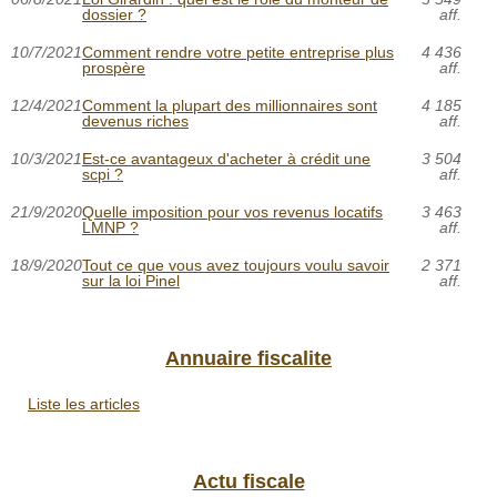
dossier ?
aff.
10/7/2021
Comment rendre votre petite entreprise plus
4 436
prospère
aff.
12/4/2021
Comment la plupart des millionnaires sont
4 185
devenus riches
aff.
10/3/2021
Est-ce avantageux d'acheter à crédit une
3 504
scpi ?
aff.
21/9/2020
Quelle imposition pour vos revenus locatifs
3 463
LMNP ?
aff.
18/9/2020
Tout ce que vous avez toujours voulu savoir
2 371
sur la loi Pinel
aff.
Annuaire fiscalite
Liste les articles
Actu fiscale