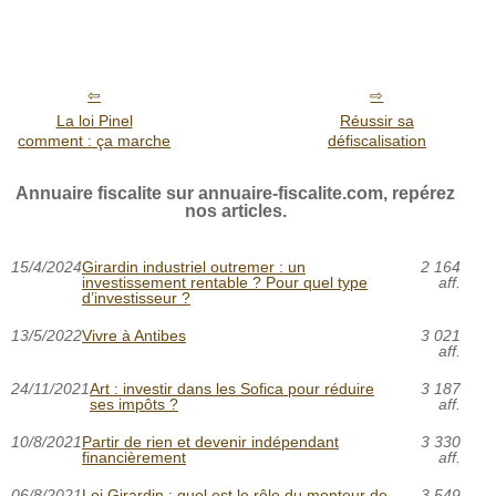
La loi Pinel
Réussir sa
comment : ça marche
défiscalisation
Annuaire fiscalite sur annuaire-fiscalite.com, repérez
nos articles.
15/4/2024
Girardin industriel outremer : un
2 164
investissement rentable ? Pour quel type
aff.
d’investisseur ?
13/5/2022
Vivre à Antibes
3 021
aff.
24/11/2021
Art : investir dans les Sofica pour réduire
3 187
ses impôts ?
aff.
10/8/2021
Partir de rien et devenir indépendant
3 330
financièrement
aff.
06/8/2021
Loi Girardin : quel est le rôle du monteur de
3 549