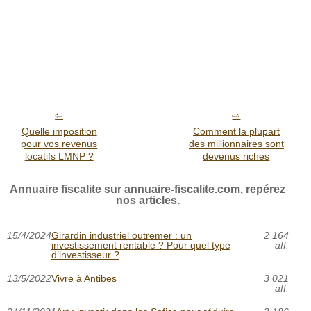
Quelle imposition
Comment la plupart
pour vos revenus
des millionnaires sont
locatifs LMNP ?
devenus riches
Annuaire fiscalite sur annuaire-fiscalite.com, repérez
nos articles.
15/4/2024
Girardin industriel outremer : un
2 164
investissement rentable ? Pour quel type
aff.
d’investisseur ?
13/5/2022
Vivre à Antibes
3 021
aff.