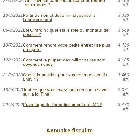
24/11/2021
Art : investir dans les Sofica pour réduire
3 186
ses impôts ?
aff.
10/8/2021
Partir de rien et devenir indépendant
3 330
financièrement
aff.
06/8/2021
Loi Girardin : quel est le rôle du monteur de
3 549
dossier ?
aff.
10/7/2021
Comment rendre votre petite entreprise plus
4 436
prospère
aff.
12/4/2021
Comment la plupart des millionnaires sont
4 185
devenus riches
aff.
21/9/2020
Quelle imposition pour vos revenus locatifs
3 463
LMNP ?
aff.
18/9/2020
Tout ce que vous avez toujours voulu savoir
2 371
sur la loi Pinel
aff.
22/7/2020
L’avantage de l’amortissement en LMNP
3 473
aff.
Annuaire fiscalite